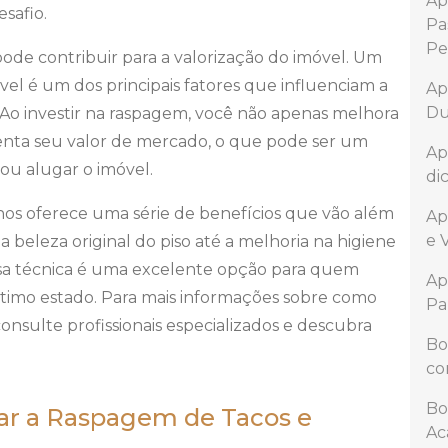
Ap
safio.
Pa
Pe
pode contribuir para a valorização do imóvel. Um
el é um dos principais fatores que influenciam a
Ap
Du
Ao investir na raspagem, você não apenas melhora
nta seu valor de mercado, o que pode ser um
Ap
ou alugar o imóvel.
di
hos oferece uma série de benefícios que vão além
Ap
e 
a beleza original do piso até a melhoria na higiene
ssa técnica é uma excelente opção para quem
Ap
ótimo estado. Para mais informações sobre como
Pa
 consulte profissionais especializados e descubra
Bo
co
Bo
zar a Raspagem de Tacos e
Ac