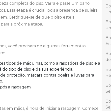
peza completa do piso. Varra e passe um pano
Bo
os. Essa etapa é crucial, pois a presença de sujeira
Li
m. Certifique-se de que o piso esteja
Bo
para a próxima etapa.
um
Bo
Ac
lhos, você precisará de algumas ferramentas
em:
Bo
de
es tipos de máquinas, como a raspadora de piso e a
 do tipo de piso e da sua experiência.
Bo
de proteção, máscara contra poeira e luvas para
Re
o.
Bo
após a raspagem.
Se
Bo
Se
as em mãos, é hora de iniciar a raspagem. Comece