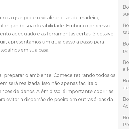
Bo
su
nica que pode revitalizar pisos de madeira,
Bo
prolongando sua durabilidade. Embora o processo
se
ento adequado e as ferramentas certas, é possível
guir, apresentamos um guia passo a passo para
Bo
assoalhos em sua casa.
pa
Bo
e 
al preparar o ambiente. Comece retirando todos os
Bo
 será realizada. Isso não apenas facilita o
de
ces de danos. Além disso, é importante cobrir as
Bo
ra evitar a dispersão de poeira em outras áreas da
Ac
Bo
Pr