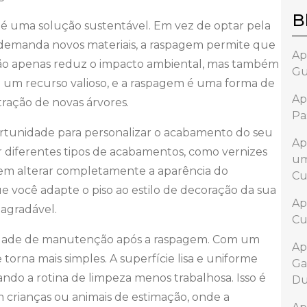
B
é uma solução sustentável. Em vez de optar pela
e demanda novos materiais, a raspagem permite que
Ap
 não apenas reduz o impacto ambiental, mas também
Gu
 um recurso valioso, e a raspagem é uma forma de
Ap
tração de novas árvores.
Pa
rtunidade para personalizar o acabamento do seu
Ap
r diferentes tipos de acabamentos, como vernizes
um
dem alterar completamente a aparência do
Cu
e você adapte o piso ao estilo de decoração da sua
Ap
 agradável.
Cu
ilidade de manutenção após a raspagem. Com um
Ap
 torna mais simples. A superfície lisa e uniforme
Ga
nando a rotina de limpeza menos trabalhosa. Isso é
Du
m crianças ou animais de estimação, onde a