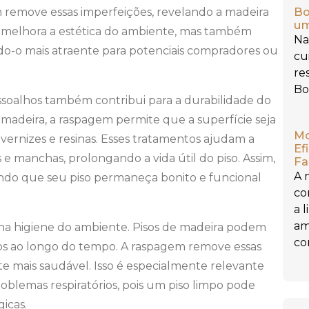
Bo
remove essas imperfeições, revelando a madeira
um
s melhora a estética do ambiente, mas também
Na
do-o mais atraente para potenciais compradores ou
cu
re
Bo
assoalhos também contribui para a durabilidade do
madeira, a raspagem permite que a superfície seja
Mo
ernizes e resinas. Esses tratamentos ajudam a
Ef
 e manchas, prolongando a vida útil do piso. Assim,
Fa
A 
tindo que seu piso permaneça bonito e funcional
co
a 
am
 na higiene do ambiente. Pisos de madeira podem
con
nos ao longo do tempo. A raspagem remove essas
 mais saudável. Isso é especialmente relevante
oblemas respiratórios, pois um piso limpo pode
gicas.