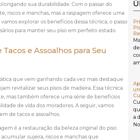
Ú
prolongando sua durabilidade. Com o passar do
te, riscos e manchas, mas a raspagem oferece uma
Pr
 vamos explorar os benefícios dessa técnica, o passo
Pi
ssários para manter seu piso em perfeito estado.
Re
Ma
de
 Tacos e Assoalhos para Seu
co
am
prática que vem ganhando cada vez mais destaque
Ap
jam revitalizar seus pisos de madeira. Essa técnica
um
Cu
te, mas também oferece uma série de benefícios
Cu
idade de vida dos moradores. A seguir, vamos
qu
gem de tacos e assoalhos.
a 
No 
gem é a restauração da beleza original do piso.
acumular sujeira, riscos e manchas que