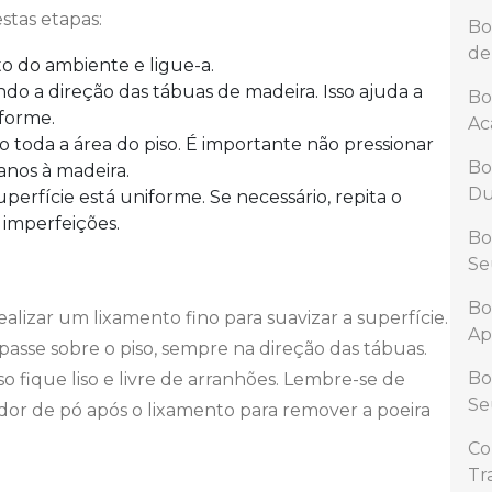
stas etapas:
Bo
de
o do ambiente e ligue-a.
o a direção das tábuas de madeira. Isso ajuda a
Bo
forme.
Ac
 toda a área do piso. É importante não pressionar
Bo
anos à madeira.
Du
uperfície está uniforme. Se necessário, repita o
imperfeições.
Bo
Se
Bo
alizar um lixamento fino para suavizar a superfície.
Ap
e passe sobre o piso, sempre na direção das tábuas.
Bo
so fique liso e livre de arranhões. Lembre-se de
Se
dor de pó após o lixamento para remover a poeira
Co
Tr