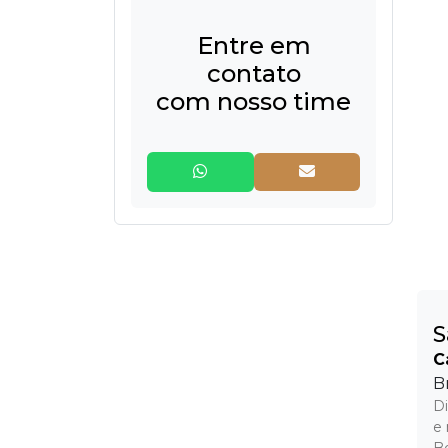
Entre em
contato
com nosso time
S
C
B
D
e 
Bo