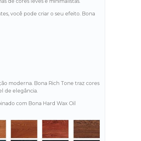
 de cores leves e minimalistas.
s, você pode criar o seu efeito. Bona
ção moderna. Bona Rich Tone traz cores
l de elegância.
binado com Bona Hard Wax Oil