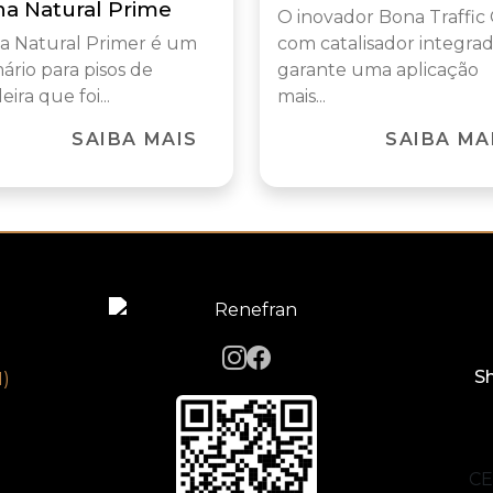
a Natural Prime
O inovador Bona Traffic
a Natural Primer é um
com catalisador integrad
ário para pisos de
garante uma aplicação
ira que foi...
mais...
SAIBA MAIS
SAIBA MA
Sh
1)
CE