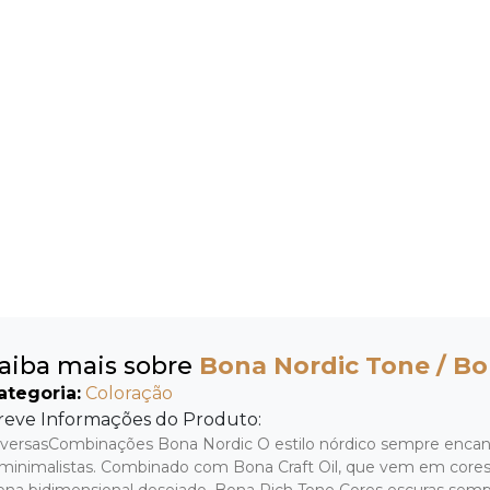
aiba mais sobre
Bona Nordic Tone / Bo
ategoria:
Coloração
reve Informações do Produto:
iversasCombinações Bona Nordic O estilo nórdico sempre enca
minimalistas. Combinado com Bona Craft Oil, que vem em cores d
na bidimensional desejado. Bona Rich Tone Cores escuras semp