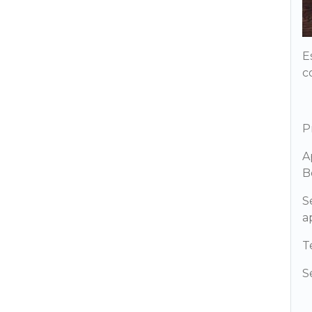
E
c
P
A
B
S
a
T
S