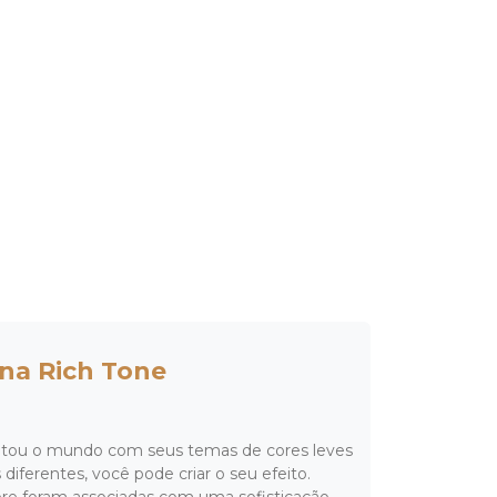
na Rich Tone
ntou o mundo com seus temas de cores leves
iferentes, você pode criar o seu efeito.
re foram associadas com uma sofisticação