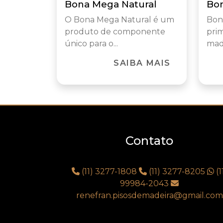
Bona Mega Natural
Bon
O Bona Mega Natural é um
Bon
produto de componente
prim
único para o...
made
SAIBA MAIS
Contato
(11) 3277-1808
(11) 3277-8205
(1
99984-2043
renefran.pisosdemadeira@gmail.com