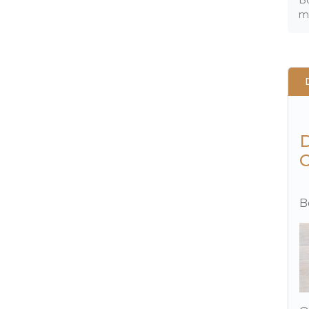
mo
D
B