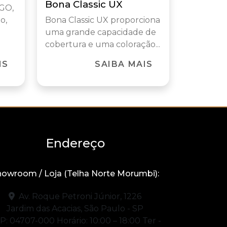
Bona Classic UX
 GO,
o,
Bona Classic UX proporciona
uma grande capacidade de
cobertura e uma coloração...
IS
SAIBA MAIS
Endereço
owroom / Loja (Telha Norte Morumbi):
Av. Roque Petroni Júnior, 1226
Jardim das Acacias, São Paulo - SP
P: 04707-000
Horário: 10:00 – 18:00
Ter -