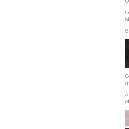
O
C
b
B
C
m
A
o