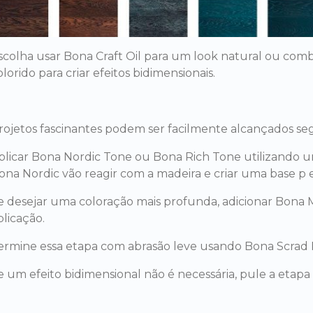
scolha usar Bona Craft Oil para um look natural ou com
olorido para criar efeitos bidimensionais.
rojetos fascinantes podem ser facilmente alcançados seg
plicar Bona Nordic Tone ou Bona Rich Tone utilizando u
ona Nordic vão reagir com a madeira e criar uma base p e
e desejar uma coloração mais profunda, adicionar Bona 
plicação.
ermine essa etapa com abrasão leve usando Bona Scrad 
e um efeito bidimensional não é necessária, pule a etapa 1