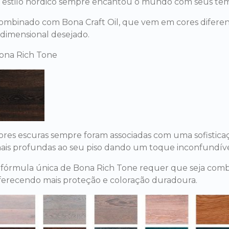
 estilo nórdico sempre encantou o mundo com seus temas
ombinado com Bona Craft Oil, que vem em cores diferente
idimensional desejado.
ona Rich Tone
ores escuras sempre foram associadas com uma sofistica
ais profundas ao seu piso dando um toque inconfundíve
 fórmula única de Bona Rich Tone requer que seja com
ferecendo mais proteção e coloração duradoura.