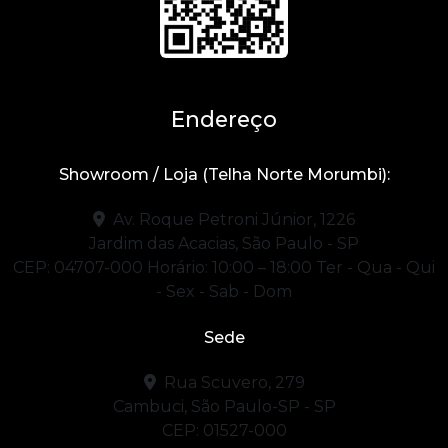
Endereço
Showroom / Loja (Telha Norte Morumbi):
Av. Roque Petroni Júnior, 1226
Jardim das Acacias, São Paulo - SP
CEP: 04707-000
Horário: 10:00 – 18:00
Ter - Qua - Qui
- Sex - Sab - Dom
Sede
Rua Scuvero, 279
Cambuci, São Paulo-SP - SP
CEP: 01527-000