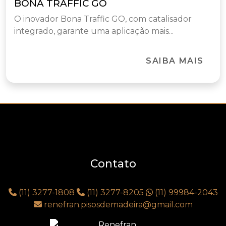
BONA TRAFFIC GO
O inovador Bona Traffic GO, com catalisador
integrado, garante uma aplicação mais...
SAIBA MAIS
Contato
(11) 3277-1808
(11) 3277-8205
(11) 99984-2043
renefran.pisosdemadeira@gmail.com