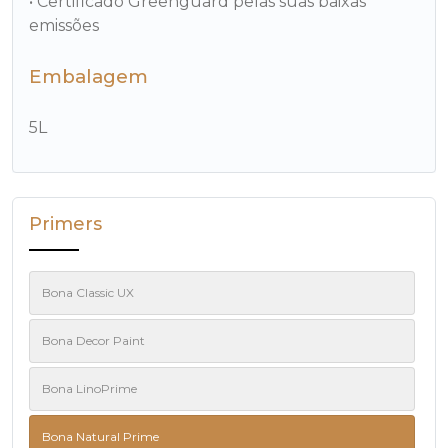
• Certificado Greenguard pelas suas baixas
emissões
Embalagem
5L
Primers
Bona Classic UX
Bona Decor Paint
Bona LinoPrime
Bona Natural Prime