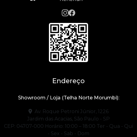
Endereço
Showroom / Loja (Telha Norte Morumbi):
Av. Roque Petroni Júnior, 1226
Jardim das Acacias, São Paulo - SP
CEP: 04707-000
Horário: 10:00 – 18:00
Ter - Qua - Qui
- Sex - Sab - Dom