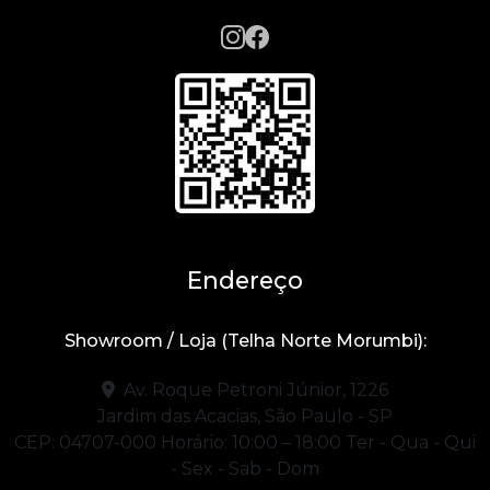
Endereço
Showroom / Loja (Telha Norte Morumbi):
Av. Roque Petroni Júnior, 1226
Jardim das Acacias, São Paulo - SP
CEP: 04707-000
Horário: 10:00 – 18:00
Ter - Qua - Qui
- Sex - Sab - Dom