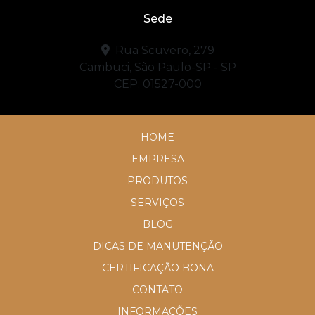
Sede
Rua Scuvero, 279
Cambuci, São Paulo-SP - SP
CEP: 01527-000
HOME
EMPRESA
PRODUTOS
SERVIÇOS
BLOG
DICAS DE MANUTENÇÃO
CERTIFICAÇÃO BONA
CONTATO
INFORMAÇÕES