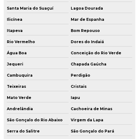
Santa Maria do Suaçuí
Lagoa Dourada
Ilicínea
Mar de Espanha
Itapeva
Bom Repouso
Rio Vermelho
Dores do Indaiá
Água Boa
Conceição do Rio Verde
Jequeri
Chapada Gaúcha
Cambuquira
Perdigão
Teixeiras
Cristais
Mato Verde
Iapu
Andrelândia
Cachoeira de Minas
São Gonçalo do Rio Abaixo
Virgem da Lapa
Serra do Salitre
São Gonçalo do Pará