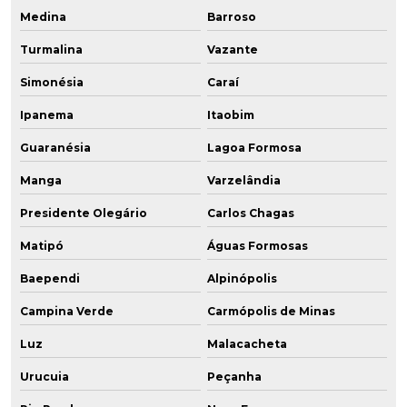
Medina
Barroso
Turmalina
Vazante
Simonésia
Caraí
Ipanema
Itaobim
Guaranésia
Lagoa Formosa
Manga
Varzelândia
Presidente Olegário
Carlos Chagas
Matipó
Águas Formosas
Baependi
Alpinópolis
Campina Verde
Carmópolis de Minas
Luz
Malacacheta
Urucuia
Peçanha