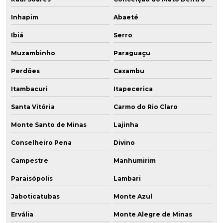
Inhapim
Abaeté
Ibiá
Serro
Muzambinho
Paraguaçu
Perdões
Caxambu
Itambacuri
Itapecerica
Santa Vitória
Carmo do Rio Claro
Monte Santo de Minas
Lajinha
Conselheiro Pena
Divino
Campestre
Manhumirim
Paraisópolis
Lambari
Jaboticatubas
Monte Azul
Ervália
Monte Alegre de Minas