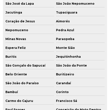
São José da Lapa
São João Nepomuceno
Jacutinga
Tupaciguara
Coração de Jesus
Aimorés
Nepomuceno
Pedra Azul
Minas Novas
Paraopeba
Espera Feliz
Monte Sião
Buritis
Jequitinhonha
São Gonçalo do Sapucaí
São João da Ponte
Belo Oriente
Buritizeiro
São João do Paraíso
Carandaí
Bambuí
Corinto
Carmo do Cajuru
Francisco Sá
Raul Soares
Conceição do Mato Dentro