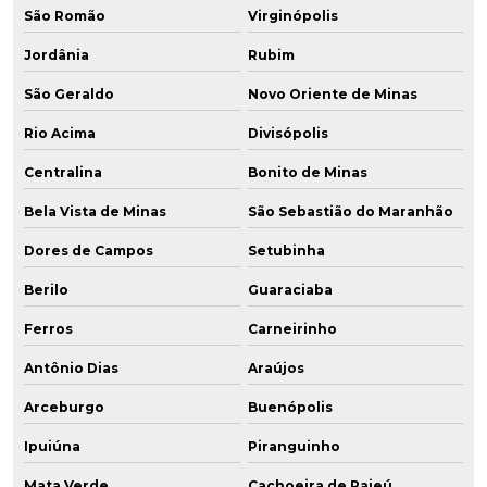
São Romão
Virginópolis
Jordânia
Rubim
São Geraldo
Novo Oriente de Minas
Rio Acima
Divisópolis
Centralina
Bonito de Minas
Bela Vista de Minas
São Sebastião do Maranhão
Dores de Campos
Setubinha
Berilo
Guaraciaba
Ferros
Carneirinho
Antônio Dias
Araújos
Arceburgo
Buenópolis
Ipuiúna
Piranguinho
Mata Verde
Cachoeira de Pajeú