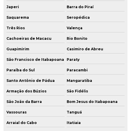
Japeri
Barra do Piraí
Saquarema
Seropédica
Três Rios
Valença
Cachoeiras de Macacu
Rio Bonito
Guapimirim
Casimiro de Abreu
São Francisco de Itabapoana
Paraty
Paraíba do Sul
Paracambi
Santo Antônio de Pádua
Mangaratiba
Armação dos Búzios
São Fidélis
São João da Barra
Bom Jesus do Itabapoana
Vassouras
Tanguá
Arraial do Cabo
Itatiaia