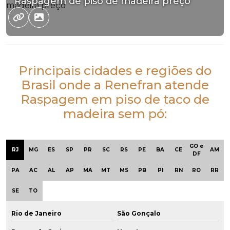
Raspagem de piso de madeira preço
Principais cidades e regiões do
Brasil onde a Renefran atende
Raspagem em piso de taco de
madeira sem pó:
GO e
RJ
MG
ES
SP
PR
SC
RS
PE
BA
CE
AM
DF
PA
AC
AL
AP
MA
MT
MS
PB
PI
RN
RO
RR
SE
TO
Rio de Janeiro
São Gonçalo