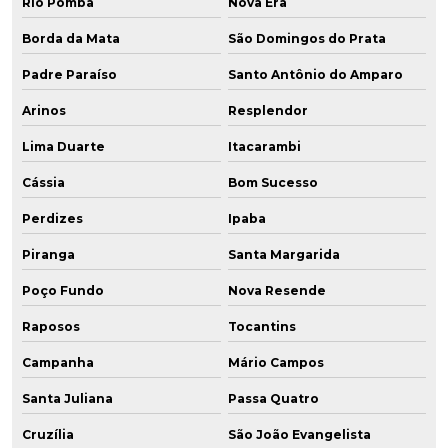
Rio Pomba
Nova Era
Borda da Mata
São Domingos do Prata
Padre Paraíso
Santo Antônio do Amparo
Arinos
Resplendor
Lima Duarte
Itacarambi
Cássia
Bom Sucesso
Perdizes
Ipaba
Piranga
Santa Margarida
Poço Fundo
Nova Resende
Raposos
Tocantins
Campanha
Mário Campos
Santa Juliana
Passa Quatro
Cruzília
São João Evangelista