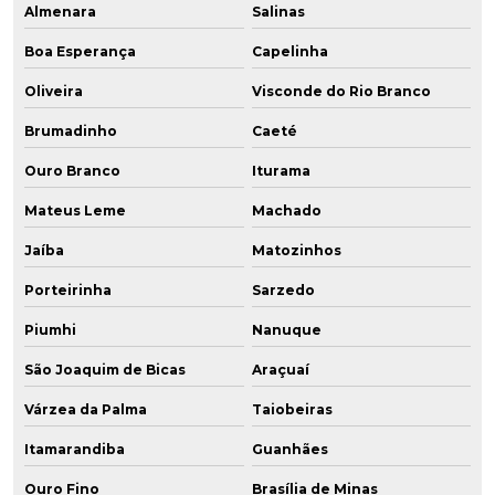
Almenara
Salinas
Boa Esperança
Capelinha
Oliveira
Visconde do Rio Branco
Brumadinho
Caeté
Ouro Branco
Iturama
Mateus Leme
Machado
Jaíba
Matozinhos
Porteirinha
Sarzedo
Piumhi
Nanuque
São Joaquim de Bicas
Araçuaí
Várzea da Palma
Taiobeiras
Itamarandiba
Guanhães
Ouro Fino
Brasília de Minas