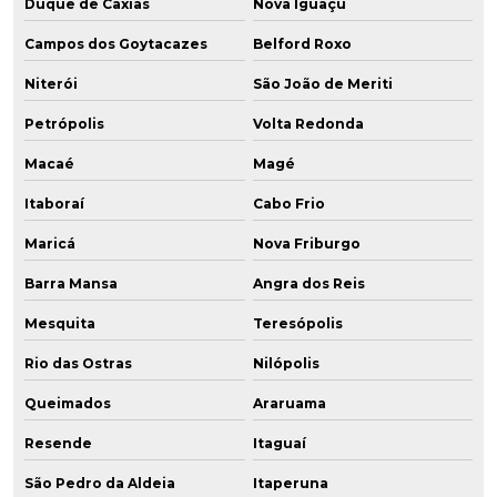
Duque de Caxias
Nova Iguaçu
Campos dos Goytacazes
Belford Roxo
Niterói
São João de Meriti
Petrópolis
Volta Redonda
Macaé
Magé
Itaboraí
Cabo Frio
Maricá
Nova Friburgo
Barra Mansa
Angra dos Reis
Mesquita
Teresópolis
Rio das Ostras
Nilópolis
Queimados
Araruama
Resende
Itaguaí
São Pedro da Aldeia
Itaperuna