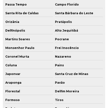
Passa Tempo
Campo Florido
Santa Rita de Caldas
Santa Bárbara do Leste
Orizânia
Pratápolis
Delfinópolis
Alto Jequitibá
Martins Soares
Pocrane
Monsenhor Paulo
Frei Inocêncio
Coronel Murta
Nazareno
Coluna
Pains
Japonvar
Santa Cruz de Minas
Araponga
Pavão
Florestal
Delfim Moreira
Formoso
Tiros