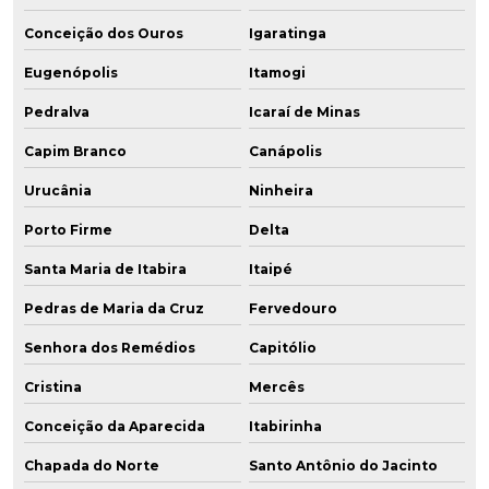
Conceição dos Ouros
Igaratinga
Eugenópolis
Itamogi
Pedralva
Icaraí de Minas
Capim Branco
Canápolis
Urucânia
Ninheira
Porto Firme
Delta
Santa Maria de Itabira
Itaipé
Pedras de Maria da Cruz
Fervedouro
Senhora dos Remédios
Capitólio
Cristina
Mercês
Conceição da Aparecida
Itabirinha
Chapada do Norte
Santo Antônio do Jacinto