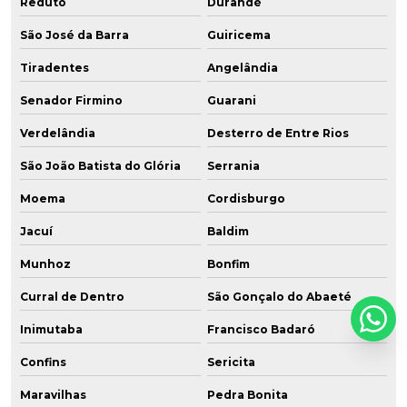
Reduto
Durandé
São José da Barra
Guiricema
Tiradentes
Angelândia
Senador Firmino
Guarani
Verdelândia
Desterro de Entre Rios
São João Batista do Glória
Serrania
Moema
Cordisburgo
Jacuí
Baldim
Munhoz
Bonfim
Curral de Dentro
São Gonçalo do Abaeté
Inimutaba
Francisco Badaró
Confins
Sericita
Maravilhas
Pedra Bonita