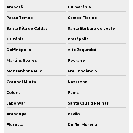
Araporã
Guimarânia
Passa Tempo
Campo Florido
Santa Rita de Caldas
Santa Bárbara do Leste
Orizânia
Pratápolis
Delfinópolis
Alto Jequitibá
Martins Soares
Pocrane
Monsenhor Paulo
Frei Inocêncio
Coronel Murta
Nazareno
Coluna
Pains
Japonvar
Santa Cruz de Minas
Araponga
Pavão
Florestal
Delfim Moreira