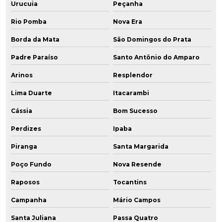
Urucuia
Peçanha
Rio Pomba
Nova Era
Borda da Mata
São Domingos do Prata
Padre Paraíso
Santo Antônio do Amparo
Arinos
Resplendor
Lima Duarte
Itacarambi
Cássia
Bom Sucesso
Perdizes
Ipaba
Piranga
Santa Margarida
Poço Fundo
Nova Resende
Raposos
Tocantins
Campanha
Mário Campos
Santa Juliana
Passa Quatro