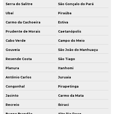
Serra do Salitre
São Gonçalo do Pará
Ubaí
Piraúba
Carmo da Cachoeira
Estiva
Prudente de Morais
Caetanópolis
Cabo Verde
Campo do Meio
Gouveia
São João do Manhuaçu
Resende Costa
São Tiago
Planura
Itanhomi
Antônio Carlos
Juruaia
Congonhal
Pirapetinga
Jacinto
Carmo da Mata
Recreio
Ibiraci
Bueno Brandão
Alto Rio Doce