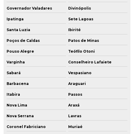
Governador Valadares
Divinópolis
Ipatinga
Sete Lagoas
Santa Luzia
Ibirité
Poços de Caldas
Patos de Minas
Pouso Alegre
Teófilo Otoni
Varginha
Conselheiro Lafaiete
Sabará
Vespasiano
Barbacena
Araguari
Itabira
Passos
Nova Lima
Araxá
Nova Serrana
Lavras
Coronel Fabriciano
Muriaé